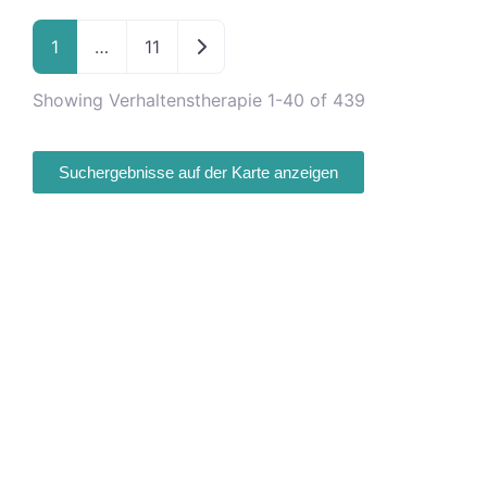
Ältere Beiträge
1
…
11
Showing Verhaltenstherapie 1-40 of 439
Suchergebnisse auf der Karte anzeigen
Fa