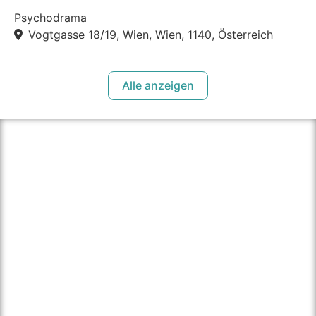
Psychodrama
Vogtgasse 18/19, Wien, Wien, 1140, Österreich
Alle anzeigen
über therapie.click
Unser Ziel ist es Personen einen einfachen Weg zu
bieten die passende Psychotherapeut:in in ihrer Nähe
zu finden und dadurch den Zugang zu Psychotherapie
für alle zu vereinfachen.
Für Psychotherapeut:innen bieten wir einen einfachen
und unkomplizierten Weg ihre Praxis und sich als
Psychotherapeut:in einer breiten Öffentlichkeit zu
präsentieren.