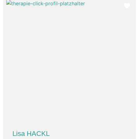
Fav
Lisa HACKL