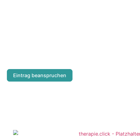
VIOLA JASMIN 
Märzstraße 99/5
Eintrag beanspruchen