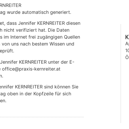
ERNREITER
rag wurde automatisch generiert.
et, dass Jennifer KERNREITER diesen
 nicht verifiziert hat. Die Daten
K
im Internet frei zugängigen Quellen
A
 von uns nach bestem Wissen und
1
eprüft.
Ö
 Jennifer KERNREITER unter der E-
 office@praxis-kernreiter.at
n.
ennifer KERNREITER sind können Sie
rag oben in der Kopfzeile für sich
en.