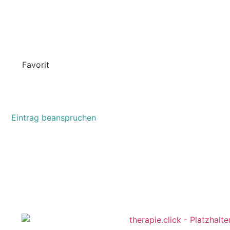
Favorit
JENNIFER KER
Apollogasse 4/3
Eintrag beanspruchen