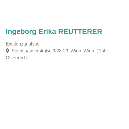
Ingeborg Erika REUTTERER
Existenzanalyse
Sechshauserstraße 9/28-29, Wien, Wien, 1150,
Österreich
F