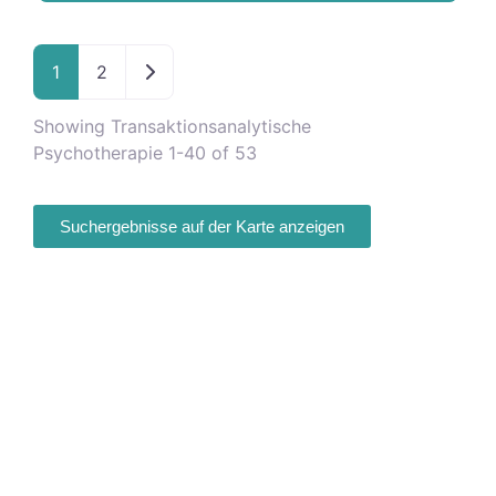
Ältere Beiträge
1
2
Showing Transaktionsanalytische
Psychotherapie 1-40 of 53
Suchergebnisse auf der Karte anzeigen
Fa