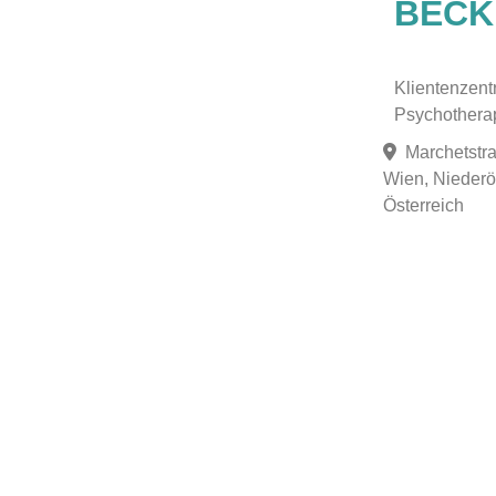
BECK
Klientenzentr
Psychothera
Marchetstr
Wien, Niederös
Österreich