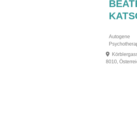
BEAT
KATS
Autogene
Psychothera
Körblergass
8010, Österre