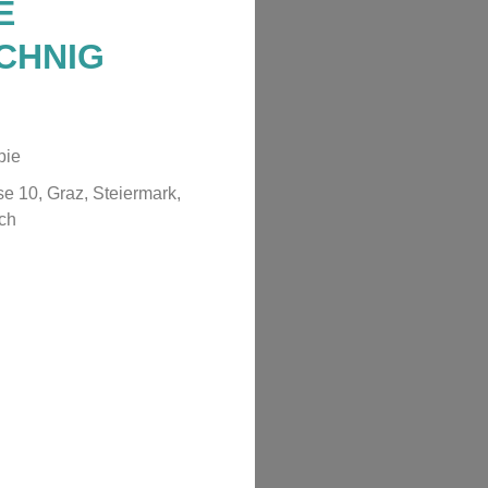
E
CHNIG
pie
e 10, Graz, Steiermark,
ich