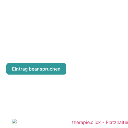
UFUK DUYGU F
Währinger Straße 47/3
Eintrag beanspruchen