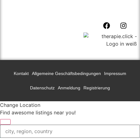
präsentieren.
Kontakt
Allgemeine Geschäftsbedingungen
Impressum
Datenschutz
Anmeldung
Registrierung
Change Location
Find awesome listings near you!
Change Location