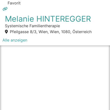
Favorit
Melanie HINTEREGGER
Systemische Familientherapie
Pfeilgasse 8/3, Wien, Wien, 1080, Österreich
Alle anzeigen
über therapie.click
Unser Ziel ist es Personen einen einfachen Weg zu
bieten die passende Psychotherapeut:in in ihrer Nähe
zu finden und dadurch den Zugang zu Psychotherapie
für alle zu vereinfachen.
Für Psychotherapeut:innen bieten wir einen einfachen
und unkomplizierten Weg ihre Praxis und sich als
Psychotherapeut:in einer breiten Öffentlichkeit zu