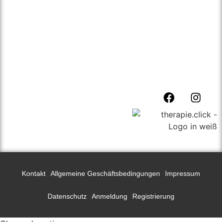
für alle zu vereinfachen.
Für Psychotherapeut:innen bieten wir einen einfachen
und unkomplizierten Weg ihre Praxis und sich als
Psychotherapeut:in einer breiten Öffentlichkeit zu
präsentieren.
Kontakt
Allgemeine Geschäftsbedingungen
Impressum
Datenschutz
Anmeldung
Registrierung