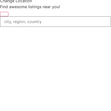
Change Location
Find awesome listings near you!
Change Location