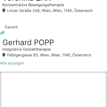
Konzentrative Bewegungstherapie
Linzer Straße 248, Wien, Wien, 1140, Österreich
Favorit
Gerhard POPP
Integrative Gestalttherapie
Felbigergasse 93, Wien, Wien, 1140, Österreich
Alle anzeigen
über therapie.click
Unser Ziel ist es Personen einen einfachen Weg zu
bieten die passende Psychotherapeut:in in ihrer Nähe
zu finden und dadurch den Zugang zu Psychotherapie