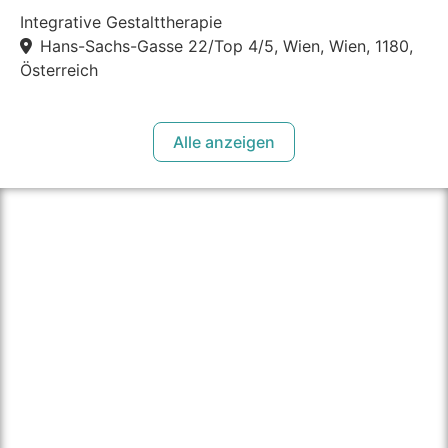
Integrative Gestalttherapie
Hans-Sachs-Gasse 22/Top 4/5, Wien, Wien, 1180,
Österreich
Alle anzeigen
über therapie.click
Unser Ziel ist es Personen einen einfachen Weg zu
bieten die passende Psychotherapeut:in in ihrer Nähe
zu finden und dadurch den Zugang zu Psychotherapie
für alle zu vereinfachen.
Für Psychotherapeut:innen bieten wir einen einfachen
und unkomplizierten Weg ihre Praxis und sich als
Psychotherapeut:in einer breiten Öffentlichkeit zu