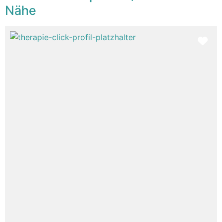
Nähe
Fav