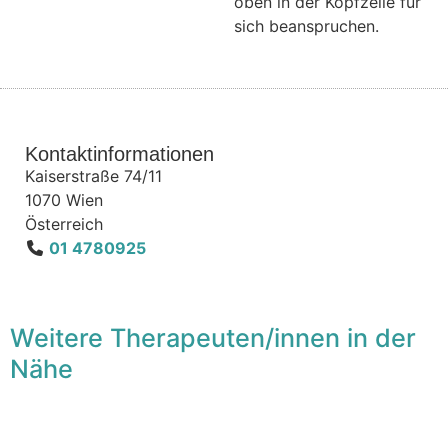
oben in der Kopfzeile für
sich beanspruchen.
Kontaktinformationen
Kaiserstraße 74/11
1070
Wien
Österreich
01 4780925
Weitere Therapeuten/innen in der
Nähe
F