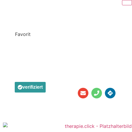
Favorit
KATHARINA
SCHULDNER
Lederergasse 17/7
verifiziert