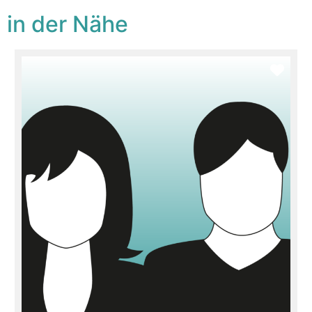
 in der Nähe
orit
Favo