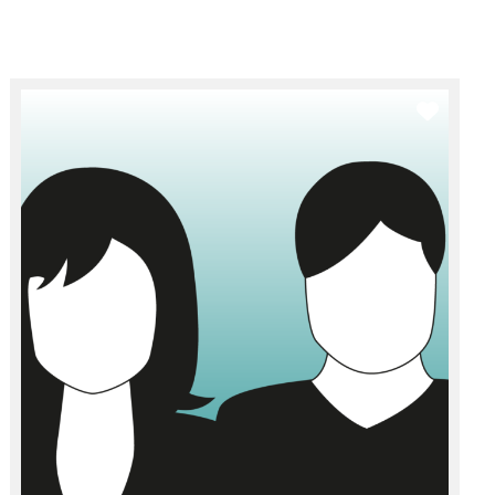
rit
Favor