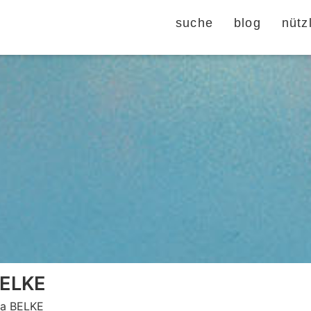
suche
blog
nütz
BELKE
lia BELKE