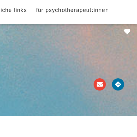
liche links
für psychotherapeut:innen
Fa