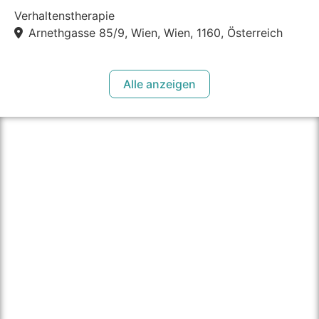
Verhaltenstherapie
Arnethgasse 85/9, Wien, Wien, 1160, Österreich
Alle anzeigen
über therapie.click
Unser Ziel ist es Personen einen einfachen Weg zu
bieten die passende Psychotherapeut:in in ihrer Nähe
zu finden und dadurch den Zugang zu Psychotherapie
für alle zu vereinfachen.
Für Psychotherapeut:innen bieten wir einen einfachen
und unkomplizierten Weg ihre Praxis und sich als
Psychotherapeut:in einer breiten Öffentlichkeit zu
präsentieren.