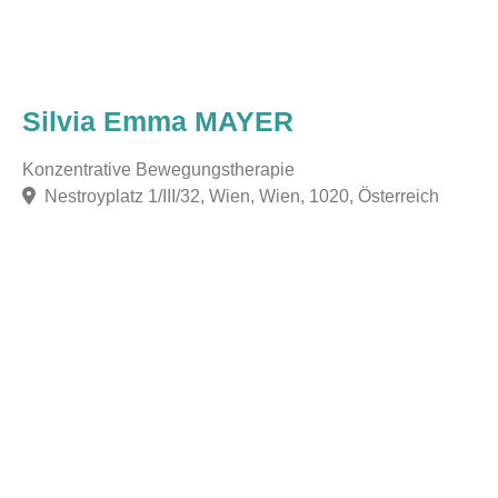
Silvia Emma MAYER
Konzentrative Bewegungstherapie
Nestroyplatz 1/III/32, Wien, Wien, 1020, Österreich
F