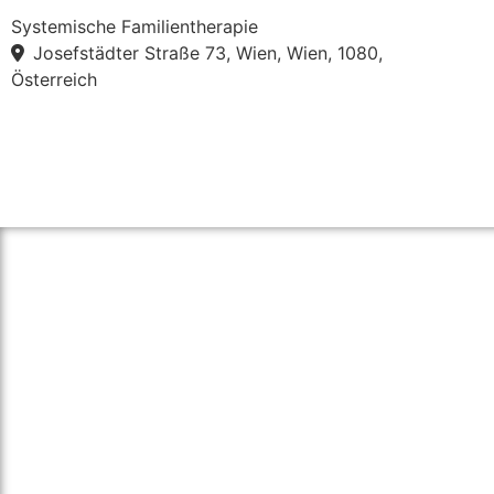
Systemische Familientherapie
Josefstädter Straße 73, Wien, Wien, 1080,
Österreich
über therapie.click
Unser Ziel ist es Personen einen einfachen
Psychotherapeut:in in ihrer Nähe zu finden
Psychotherapie für alle zu vereinfachen.
Für Psychotherapeut:innen bieten wir einen 
unkomplizierten Weg ihre Praxis und sich al
breiten Öffentlichkeit zu präsentieren.