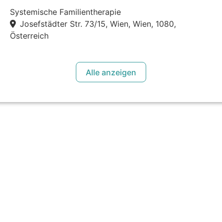
Systemische Familientherapie
Josefstädter Str. 73/15, Wien, Wien, 1080,
Österreich
Alle anzeigen
 Weg zu bieten die passende
 und dadurch den Zugang zu
einfachen und
s Psychotherapeut:in einer