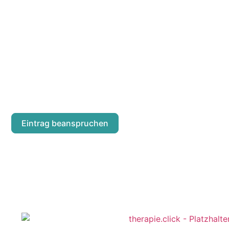
CHRISTOF ZE
Stiegengasse 5/18
Eintrag beanspruchen