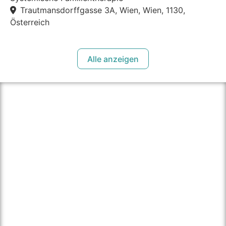
Trautmansdorffgasse 3A, Wien, Wien, 1130,
Österreich
Alle anzeigen
über therapie.click
Unser Ziel ist es Personen einen einfachen Weg zu
bieten die passende Psychotherapeut:in in ihrer Nähe
zu finden und dadurch den Zugang zu Psychotherapie
für alle zu vereinfachen.
Für Psychotherapeut:innen bieten wir einen einfachen
und unkomplizierten Weg ihre Praxis und sich als
Psychotherapeut:in einer breiten Öffentlichkeit zu
präsentieren.