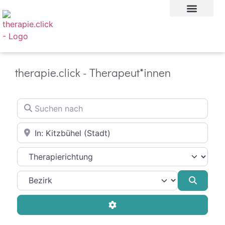
für psychot
therapie.click - Therapeut*innen
Suchen nach
In der Nähe
Therapierichtung
Suche
Advanced Filters