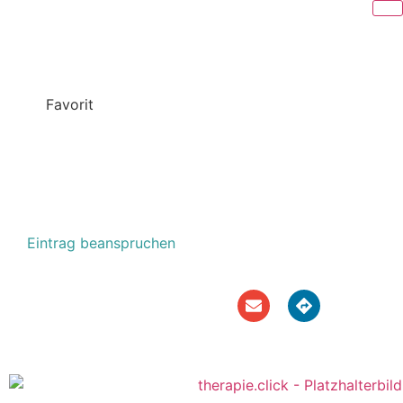
Favorit
BARBARA GINDU-
FERRARI
Überbergweg 17a
Eintrag beanspruchen