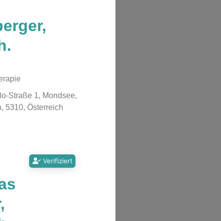
erger,
h.
erapie
lo-Straße 1, Mondsee,
, 5310, Österreich
Verifiziert
as
,