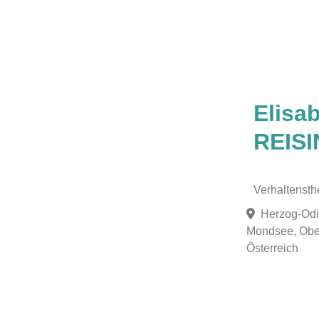
Favorit
Elisa
REIS
Verhaltensth
Herzog-Odi
Mondsee, Ober
Österreich