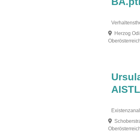
BA.pt
Verhaltensth
Herzog Odi
Oberösterreich
Favorit
Ursul
AIST
Existenzana
Schoberstr
Oberösterreich