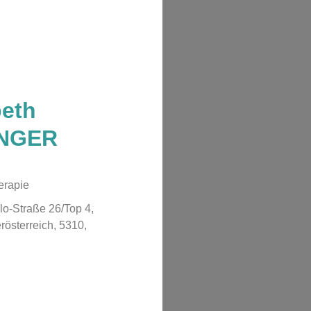
beth
INGER
erapie
lo-Straße 26/Top 4,
österreich, 5310,