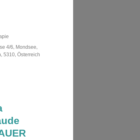
apie
se 4/6, Mondsee,
, 5310, Österreich
a
aude
AUER