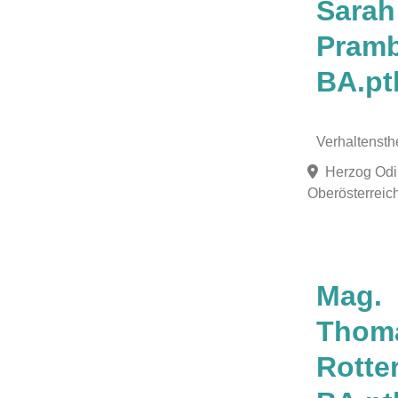
Sarah
Pramb
BA.pt
Verhaltensth
Herzog Odi
Oberösterreich
Favorit
Mag.
Thom
Rotter