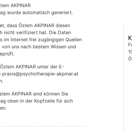
zlem AKPINAR
rag wurde automatisch generiert.
et, dass Özlem AKPINAR diesen
 nicht verifiziert hat. Die Daten
K
im Internet frei zugängigen Quellen
F
 von uns nach bestem Wissen und
1
eprüft.
Ö
 Özlem AKPINAR unter der E-
e praxis@psychotherapie-akpinar.at
n.
zlem AKPINAR sind können Sie
rag oben in der Kopfzeile für sich
en.