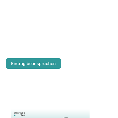
ÖZLEM AKPINA
Fasangasse 55/12
Eintrag beanspruchen