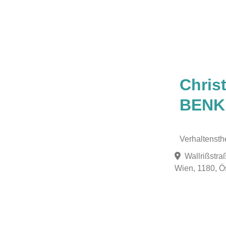
Favorit
Chris
BENK
Verhaltensth
Wallrißstra
Wien, 1180, Ö