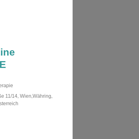
tine
E
erapie
ße 11/14, Wien,Währing,
sterreich