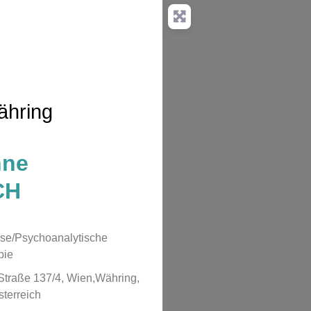
ähring
nne
CH
se/Psychoanalytische
pie
Straße 137/4, Wien,Währing,
sterreich